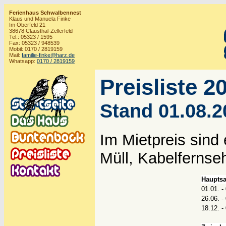
Ferienhaus Schwalbennest
Klaus und Manuela Finke
Im Oberfeld 21
38678 Clausthal-Zellerfeld
Tel.: 05323 / 1595
Fax: 05323 / 948539
Mobil: 0170 / 2819159
Mail:
familie-finke@harz.de
Whatsapp:
0170 / 2819159
Preisliste 2
Stand 01.08.2
Im Mietpreis sind 
Müll, Kabelfernse
Hauptsa
01.01. -
26.06. -
18.12. -