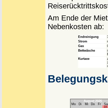
Reiserücktrittsko
Am Ende der Mietz
Nebenkosten ab:
Endreinigung
Strom
Gas
Bettwäsche
Kurtaxe
Belegungsk
August 2026
Mo
Di
Mi
Do
Fr
Sa
0
1